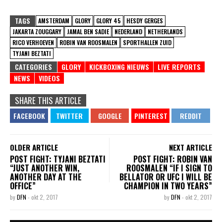
TAGS
AMSTERDAM
GLORY
GLORY 45
HESDY GERGES
JAKARTA ZOUGGARY
JAMAL BEN SADIE
NEDERLAND
NETHERLANDS
RICO VERHOEVEN
ROBIN VAN ROOSMALEN
SPORTHALLEN ZUID
TYJANI BEZTATI
CATEGORIES
GLORY
KICKBOXING NIEUWS
LIVE REPORTS
NEWS
VIDEOS
SHARE THIS ARTICLE
OLDER ARTICLE
NEXT ARTICLE
POST FIGHT: TYJANI BEZTATI
POST FIGHT: ROBIN VAN
“JUST ANOTHER WIN,
ROOSMALEN “IF I SIGN TO
ANOTHER DAY AT THE
BELLATOR OR UFC I WILL BE
OFFICE”
CHAMPION IN TWO YEARS”
by
DFN
-
okt 2, 2017
by
DFN
-
okt 2, 2017