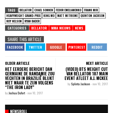
TAGS
BELLATOR
CHAEL SONNEN
FEDOR EMELIANENKO
FRANK MIR
HEAVYWEIGHT GRAND-PRIX
KING MO
MATT MITRIONE
QUINTON JACKSON
ROY NELSON
RYAN BADER
CATEGORIES
BELLATOR
MMA NIEUWS
NEWS
SHARE THIS ARTICLE
OLDER ARTICLE
NEXT ARTICLE
HET EERDERE BERICHT DAN
(VIDEO) BTS WEIGHT CUT
GERMAINE DE RANDAMIE ZOU
VAN BELLATOR 187 MAIN
VECHTEN IN BRAZILIË BLIJKT
EVENT ATLEET A.J. MCKEE
NIET WAAR TE ZIJN VOLGENS
by
Splinta Jackson
-
nov 10, 2017
“THE IRON LADY”
by
Joshua Dufort
-
nov 10, 2017
NEWSROLL