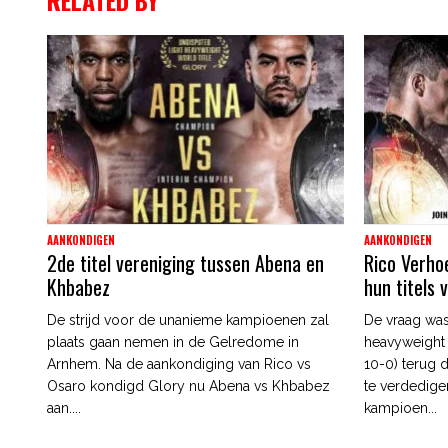
AANKONDIGEN
AANKONDIGEN
2de titel vereniging tussen Abena en
Rico Verho
Khbabez
hun titels 
De strijd voor de unanieme kampioenen zal
De vraag was
plaats gaan nemen in de Gelredome in
heavyweight
Arnhem. Na de aankondiging van Rico vs
10-0) terug d
Osaro kondigd Glory nu Abena vs Khbabez
te verdedige
aan....
kampioen...