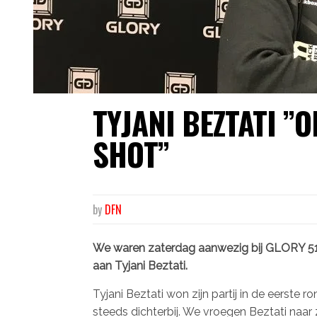
TYJANI BEZTATI ”O
SHOT”
by
DFN
We waren zaterdag aanwezig bij GLORY 51.
aan Tyjani Beztati.
Tyjani Beztati won zijn partij in de eerste
steeds dichterbij. We vroegen Beztati naar 