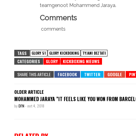
teamgenoot Mohammend Jaraya.
Comments
comments
TAGS
GLORY 51
GLORY KICKBOXING
TYJANI BEZTATI
CATEGORIES
GLORY
KICKBOXING NIEUWS
SHARE THIS ARTICLE
OLDER ARTICLE
MOHAMMED JARAYA ”IT FEELS LIKE YOU WON FROM BARCEL
by
DFN
-
mrt 4, 2018
RELATED BY