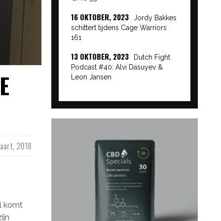
16 OKTOBER, 2023
Jordy Bakkes
schittert tijdens Cage Warriors
161
13 OKTOBER, 2023
Dutch Fight
Podcast #40: Alvi Dasuyev &
E
Leon Jansen
aart, 2018
el komt
ijn