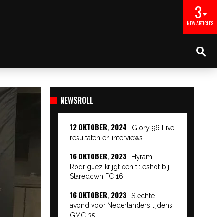
3
NEW ARTICLES
NEWSROLL
12 OKTOBER, 2024
Glory 96 Live
resultaten en interviews
16 OKTOBER, 2023
Hyram
Rodriguez krijgt een titleshot bij
Staredown FC 16
16 OKTOBER, 2023
Slechte
avond voor Nederlanders tijdens
GMC 35