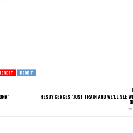
ONA”
HESDY GERGES ”JUST TRAIN AND WE’LL SEE W
O
by