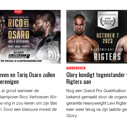
AANKONDIGEN
even en Tariq Osaro zullen
Glory kondigt tegenstander 
verenigen
Rigters aan
 al groot wanneer de
Nog een Grand Prix Qualification
 kampioen Rico Verhoeven (60-
bekend gemaakt door de organis
e ring in zou keren om zijn titel
gerankte heavyweight Levi Rigters 
n. Door een blessure moest de
keer weer terug na zijn laatste ge
Glory...