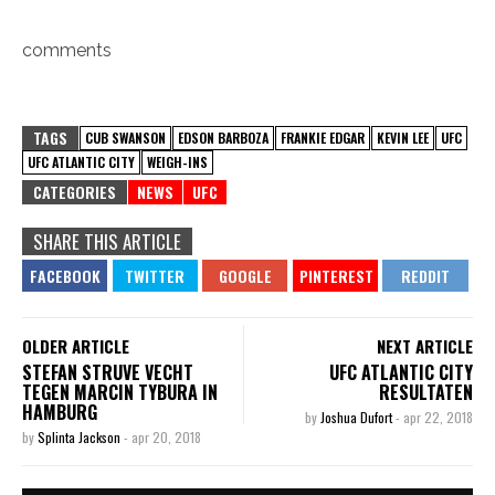
comments
TAGS
CUB SWANSON
EDSON BARBOZA
FRANKIE EDGAR
KEVIN LEE
UFC
UFC ATLANTIC CITY
WEIGH-INS
CATEGORIES
NEWS
UFC
SHARE THIS ARTICLE
OLDER ARTICLE
NEXT ARTICLE
STEFAN STRUVE VECHT
UFC ATLANTIC CITY
TEGEN MARCIN TYBURA IN
RESULTATEN
HAMBURG
by
Joshua Dufort
-
apr 22, 2018
by
Splinta Jackson
-
apr 20, 2018