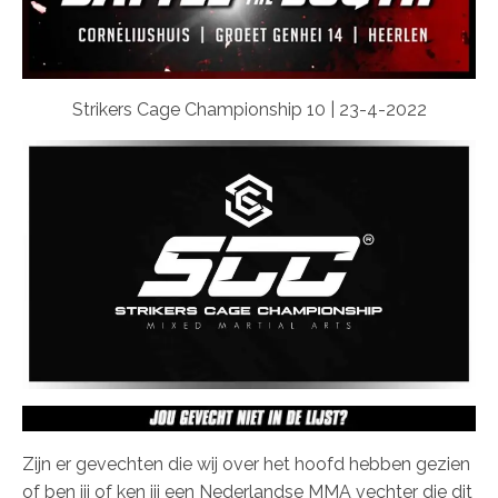
Strikers Cage Championship 10 | 23-4-2022
Zijn er gevechten die wij over het hoofd hebben gezien
of ben jij of ken jij een Nederlandse MMA vechter die dit