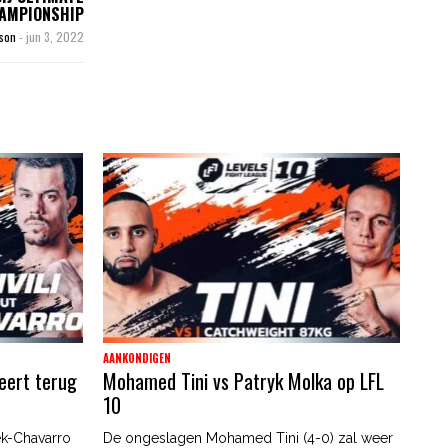
AMPIONSHIP
kson
-
jun 3, 2022
AANKONDIGEN
eert terug
Mohamed Tini vs Patryk Molka op LFL
10
ek-Chavarro
De ongeslagen Mohamed Tini (4-0) zal weer