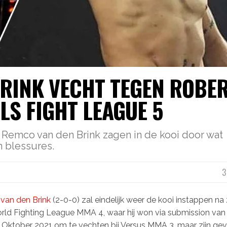
RINK VECHT TEGEN ROBE
ELS FIGHT LEAGUE 5
Remco van den Brink zagen in de kooi door wat
 blessures.
3
van den Brink
(2-0-0) zal eindelijk weer de kooi instappen na 
orld Fighting League MMA 4, waar hij won via submission van
 Oktober 2021 om te vechten bij Versus MMA 3, maar zijn ge