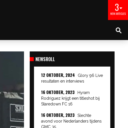
3
NEW ARTICLES
NEWSROLL
12 OKTOBER, 2024
Glory 96 Live
resultaten en interviews
16 OKTOBER, 2023
Hyram
Rodriguez krijgt een titleshot bij
Staredown FC 16
16 OKTOBER, 2023
Slechte
avond voor Nederlanders tijdens
GMC 35