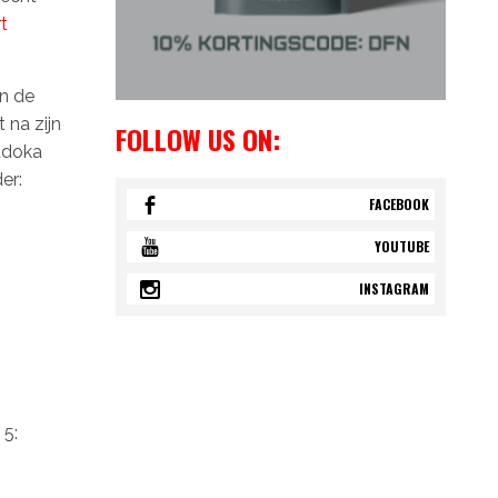
t
n de
 na zijn
FOLLOW US ON:
Judoka
er:
FACEBOOK
YOUTUBE
INSTAGRAM
 5: