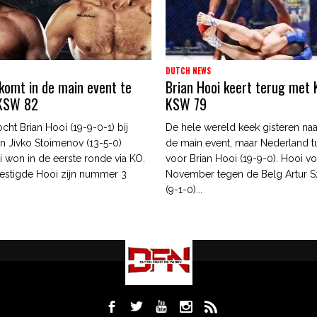
DUTCH NEWS
 komt in de main event te
Brian Hooi keert terug met K
 KSW 82
KSW 79
ocht Brian Hooi (19-9-0-1) bij
De hele wereld keek gisteren na
 Jivko Stoimenov (13-5-0)
de main event, maar Nederland t
 won in de eerste ronde via KO.
voor Brian Hooi (19-9-0). Hooi vo
estigde Hooi zijn nummer 3
November tegen de Belg Artur S
(9-1-0)...