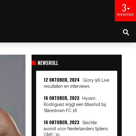
3
NEW ARTICLES
NEWSROLL
12 OKTOBER, 2024
Glory 96 Live
resultaten en interviews
16 OKTOBER, 2023
Hyram
Rodriguez krijgt een titleshot bij
Staredown FC 16
16 OKTOBER, 2023
Slechte
avond voor Nederlanders tijdens
GMC 35