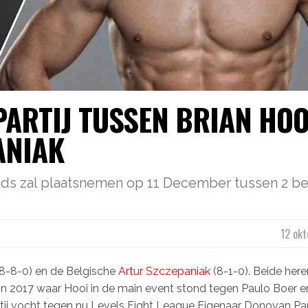
PARTIJ TUSSEN BRIAN HOO
ANIAK
ands zal plaatsnemen op 11 December tussen 2 
12 okt
8-8-0) en de Belgische
Artur Szczepaniak
(8-1-0). Beide here
in 2017 waar Hooi in de main event stond tegen Paulo Boer e
rtij vocht tegen nu Levels Fight League Eigenaar Donovan Pa