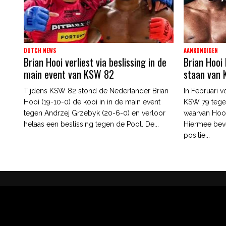
DUTCH NEWS
AANKONDIGEN
Brian Hooi verliest via beslissing in de
Brian Hooi
main event van KSW 82
staan van
Tijdens KSW 82 stond de Nederlander Brian
In Februari v
Hooi (19-10-0) de kooi in in de main event
KSW 79 tegen
tegen Andrzej Grzebyk (20-6-0) en verloor
waarvan Hooi
helaas een beslissing tegen de Pool. De...
Hiermee bev
positie...