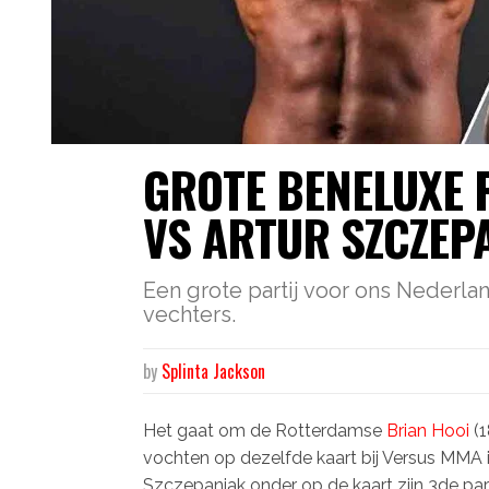
GROTE BENELUXE 
VS ARTUR SZCZEP
Een grote partij voor ons Nederl
vechters.
by
Splinta Jackson
Het gaat om de Rotterdamse
Brian Hooi
(1
vochten op dezelfde kaart bij Versus MMA 
Szczepaniak onder op de kaart zijn 3de pa