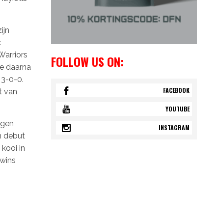
ijn
:
 Warriors
FOLLOW US ON:
de daarna
 3-0-0.
FACEBOOK
t van
YOUTUBE
ngen
INSTAGRAM
n debut
kooi in
 wins