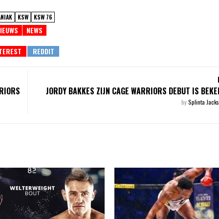
ANIAK
KSW
KSW 76
IEUWS
NEWS
RRIORS
JORDY BAKKES ZIJN CAGE WARRIORS DEBUT IS BEK
by
Splinta Jack