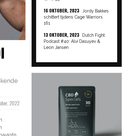
16 OKTOBER, 2023
Jordy Bakkes
schittert tijdens Cage Warriors
161
13 OKTOBER, 2023
Dutch Fight
Podcast #40: Alvi Dasuyev &
I
Leon Jansen
bekende
ober, 2022
n
n
nayiotis