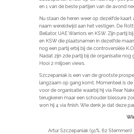
en 1 van de beste partijen van de avond nee
Nu staan de heren weer op dezelfde kaart all
naam wereldwijd aan het vestigen. De Rotter
Bellator, UAE Warriors en KSW. Zijn partij bi
en KSW die plaatsnamen in dezelfde maand
nog een partij erbij bij de controversiële K.O
Nadat zijn 2de partij bij de organisatie n
Hooi 2 miljoen views.
Szczepaniak is een van de grootste prospec
langzaam op gang komt. Momenteel is de Bel
voor de organisatie waarbij hij via Rear Na
terugkeren maar een schouder blessure zorg
won hij 4 via finish. Wie denk je dat deze pa
Wie
Artur Szczepaniak
(91%, 62 Stemmen)