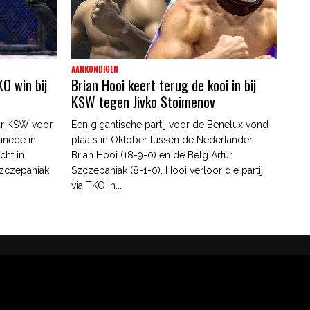
AANKONDIGEN
O win bij
Brian Hooi keert terug de kooi in bij
KSW tegen Jivko Stoimenov
ar KSW voor
Een gigantische partij voor de Benelux vond
unede in
plaats in Oktober tussen de Nederlander
cht in
Brian Hooi (18-9-0) en de Belg Artur
zczepaniak
Szczepaniak (8-1-0). Hooi verloor die partij
via TKO in...