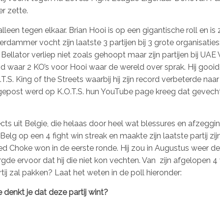
r zette.
een tegen elkaar. Brian Hooi is op een gigantische roll en is z
dammer vocht zijn laatste 3 partijen bij 3 grote organisaties
j Bellator verliep niet zoals gehoopt maar zijn partijen bij UAE
 waar 2 KO’s voor Hooi waar de wereld over sprak. Hij gooi
.T.S. King of the Streets waarbij hij zijn record verbeterde naar
og gepost werd op K.O.T.S. hun YouTube page kreeg dat gevech
ts uit Belgie, die helaas door heel wat blessures en afzeggi
g op een 4 fight win streak en maakte zijn laatste partij zij
ked Choke won in de eerste ronde. Hij zou in Augustus weer de 
de ervoor dat hij die niet kon vechten. Van zijn afgelopen 4
rtij zal pakken? Laat het weten in de poll hieronder:
 denkt je dat deze partij wint?