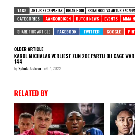
TAGS
ARTUR SZCZEPANIAK
BRIAN HOOI
BRIAN HOOI VS ARTUR SZCZEP
CATEGORIES
AANKONDIGEN
DUTCH NEWS
EVENTS
MMA N
SHARE THIS ARTICLE
OLDER ARTICLE
KAROL MICHALAK VERLIEST ZIJN 2DE PARTIJ BIJ CAGE WA
144
by
Splinta Jackson
-
okt 7, 2022
RELATED BY