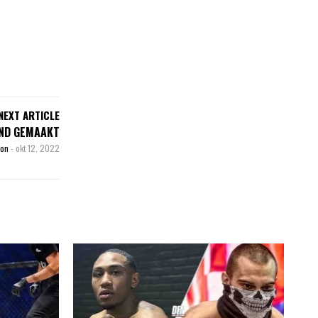
NEXT ARTICLE
END GEMAAKT
son
-
okt 12, 2022