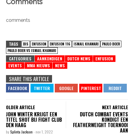
Comments
comments
TAGS
BIS
ENFUSION
ENFUSION 116
ISMAIL KHAWARI
PAULO BOER
PAULO BOER VS ISMAIL KHAWARI
CATEGORIES
AANKONDIGEN
DUTCH NEWS
ENFUSION
EVENTS
MMA NIEUWS
NEWS
SHARE THIS ARTICLE
OLDER ARTICLE
NEXT ARTICLE
JOHN WINTER KRIJGT EEN
DUTCH COMBAT EVENTS
TITEL SHOT BIJ FIGHT CLUB
KONDIGT EEN
DEN HAAG
FEATHERWEIGHT TOERNOOI
AAN
by
Splinta Jackson
-
nov 1, 2022