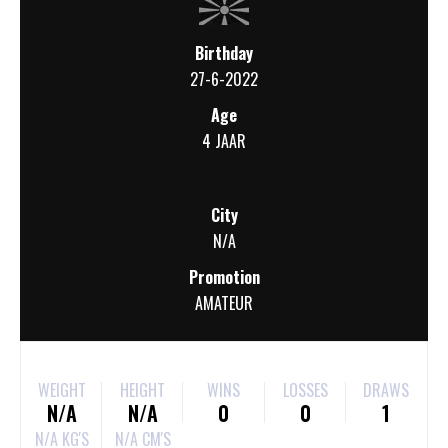
Birthday
27-6-2022
Age
4 JAAR
City
N/A
Promotion
AMATEUR
WEIGHT
HEIGHT
WINS
LOSSES
DRAWS
N/A
N/A
0
0
1
N/A KG'S
N/A CM'S