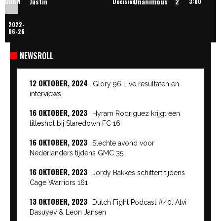
Unanimous
2
Justin
DRAW
Decision
3:00
2022-
Pothuizen
06-26
NEWSROLL
12 OKTOBER, 2024
Glory 96 Live resultaten en
interviews
16 OKTOBER, 2023
Hyram Rodriguez krijgt een
titleshot bij Staredown FC 16
16 OKTOBER, 2023
Slechte avond voor
Nederlanders tijdens GMC 35
16 OKTOBER, 2023
Jordy Bakkes schittert tijdens
Cage Warriors 161
13 OKTOBER, 2023
Dutch Fight Podcast #40: Alvi
Dasuyev & Leon Jansen