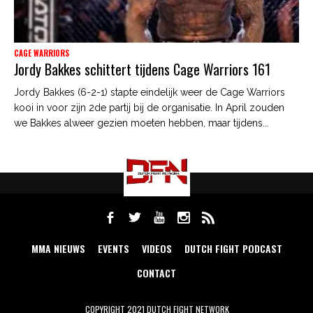
CAGE WARRIORS
Jordy Bakkes schittert tijdens Cage Warriors 161
Jordy Bakkes (6-2-1) stapte eindelijk weer de Cage Warriors
kooi in voor zijn 2de partij bij de organisatie. In April zouden
we Bakkes alweer gezien moeten hebben, maar tijdens...
MMA NIEUWS
EVENTS
VIDEOS
DUTCH FIGHT PODCAST
CONTACT
COPYRIGHT 2021 DUTCH FIGHT NETWORK