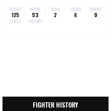
WEIGHT
HEIGHT
WINS
LOSSES
DRAWS
125
5'3
2
6
0
51 KG'S
160 CM'S
FIGHTER HISTORY