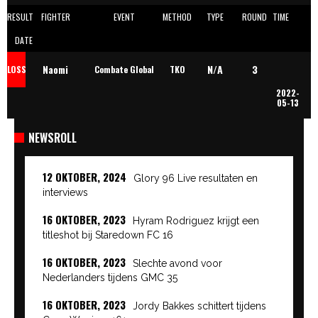
RESULT
FIGHTER
EVENT
METHOD
TYPE
ROUND
TIME
DATE
N/A
3
Naomi
LOSS
Combate Global
TKO
2022-
05-13
Tataroglu
NEWSROLL
12 OKTOBER, 2024
Glory 96 Live resultaten en
interviews
16 OKTOBER, 2023
Hyram Rodriguez krijgt een
titleshot bij Staredown FC 16
16 OKTOBER, 2023
Slechte avond voor
Nederlanders tijdens GMC 35
16 OKTOBER, 2023
Jordy Bakkes schittert tijdens