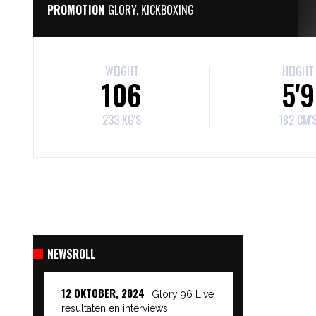
PROMOTION
GLORY
,
KICKBOXING
WEIGHT
HEIGHT
106
5'9
233 KG'S
182 CM'
NEWSROLL
12 OKTOBER, 2024
Glory 96 Live
resultaten en interviews