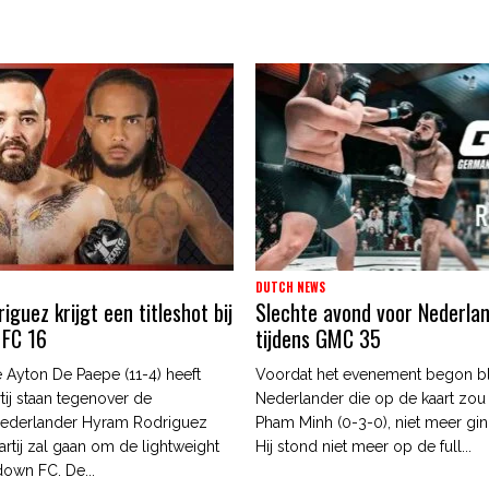
DUTCH NEWS
guez krijgt een titleshot bij
Slechte avond voor Nederla
 FC 16
tijdens GMC 35
 Ayton De Paepe (11-4) heeft
Voordat het evenement begon b
tij staan tegenover de
Nederlander die op de kaart zou
ederlander Hyram Rodriguez
Pham Minh (0-3-0), niet meer gin
artij zal gaan om de lightweight
Hij stond niet meer op de full...
edown FC. De...