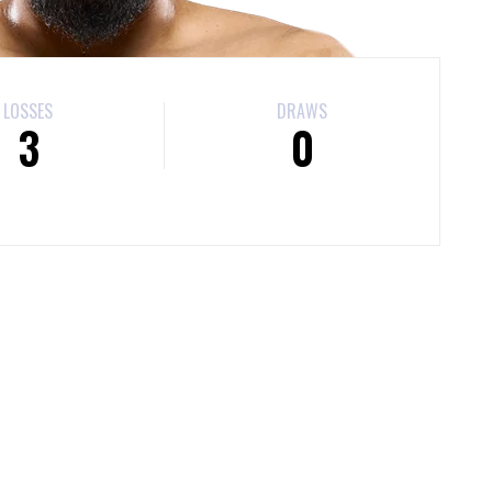
LOSSES
DRAWS
3
0