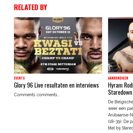
RELATED BY
EVENTS
AANKONDIGEN
Glory 96 Live resultaten en interviews
Hyram Rodri
Staredown
Comments comments...
De Belgische
weer een par
Arubaanse-N
(18-39). De p
titel bij Star