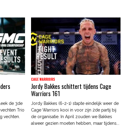
CAGE WARRIORS
nders
Jordy Bakkes schittert tijdens Cage
Warriors 161
leek de 3de
Jordy Bakkes (6-2-1) stapte eindelijk weer de
 vechten Trio
Cage Warriors kooi in voor zijn 2de partij bij
g vechten.
de organisatie. In April zouden we Bakkes
alweer gezien moeten hebben, maar tijdens...