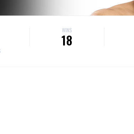
WINS
18
S