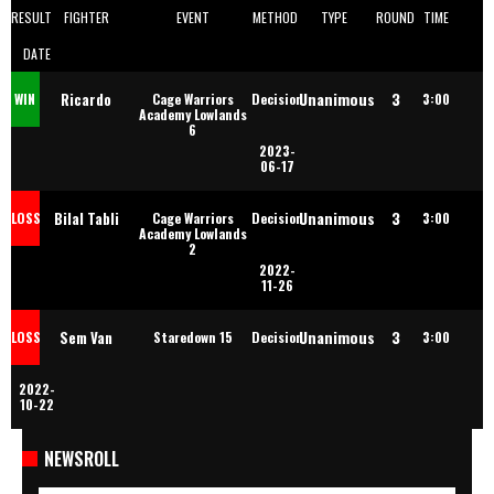
RESULT
FIGHTER
EVENT
METHOD
TYPE
ROUND
TIME
DATE
Unanimous
3
Ricardo
WIN
Cage Warriors
Decision
3:00
Academy Lowlands
6
2023-
Russcher
06-17
Unanimous
3
Bilal Tabli
LOSS
Cage Warriors
Decision
3:00
Academy Lowlands
2
2022-
11-26
Unanimous
3
Sem Van
LOSS
Staredown 15
Decision
3:00
2022-
Mengsel
10-22
NEWSROLL