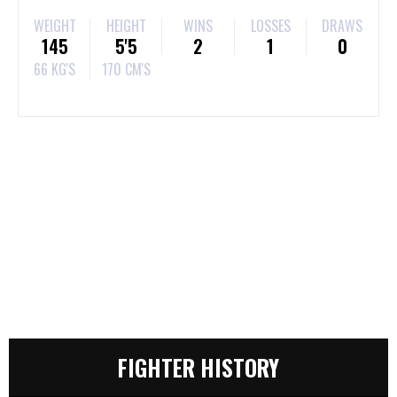
WEIGHT
HEIGHT
WINS
LOSSES
DRAWS
145
5'5
2
1
0
66 KG'S
170 CM'S
FIGHTER HISTORY