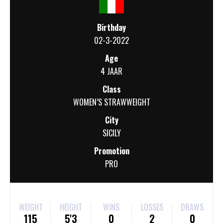
Birthday
02-3-2022
Age
4 JAAR
Class
WOMEN’S STRAWWEIGHT
City
SICILY
Promotion
PRO
WEIGHT
HEIGHT
WINS
LOSSES
DRAWS
115
5'3
0
2
0