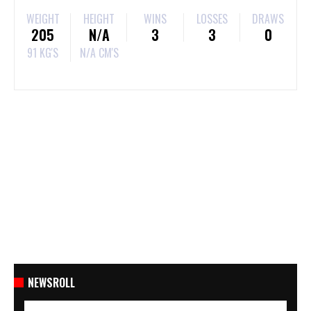
WEIGHT
HEIGHT
WINS
LOSSES
DRAWS
205
N/A
3
3
0
91 KG'S
N/A CM'S
NEWSROLL