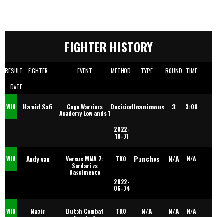
FIGHTER HISTORY
RESULT
FIGHTER
EVENT
METHOD
TYPE
ROUND
TIME
DATE
Unanimous
3
Hamid Safi
WIN
Cage Warriors
Decision
3:00
Academy Lowlands 1
2022-
10-01
Punches
N/A
Andy van
WIN
Versus MMA 7:
TKO
N/A
Sardari vs
Nascimento
2022-
Leuven
06-04
N/A
N/A
Nazir
WIN
Dutch Combat
TKO
N/A