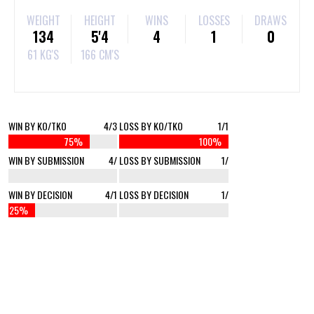
WEIGHT
HEIGHT
WINS
LOSSES
DRAWS
134
5'4
4
1
0
61 KG'S
166 CM'S
WIN BY KO/TKO
4/3
LOSS BY KO/TKO
1/1
75%
100%
WIN BY SUBMISSION
4/
LOSS BY SUBMISSION
1/
%
0%
WIN BY DECISION
4/1
LOSS BY DECISION
1/
25%
0%