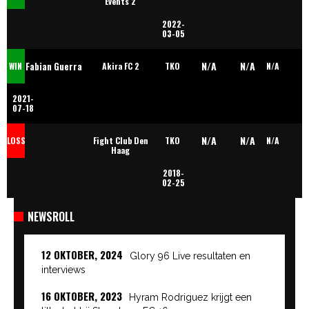
Events 2
2022-
Toumgeov
03-05
N/A
N/A
Fabian Guerra
WIN
Akira FC 2
TKO
N/A
2021-
Avilla
07-18
N/A
N/A
LOSS
Fight Club Den
TKO
N/A
Haag
2018-
02-25
NEWSROLL
12 OKTOBER, 2024
Glory 96 Live resultaten en
interviews
16 OKTOBER, 2023
Hyram Rodriguez krijgt een