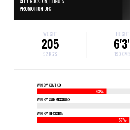
CITY
ROCKTON, ILLINOIS
PROMOTION
UFC
WEIGHT
HEIGHT
205
6'3
92 KG'S
190 CM'
WIN BY KO/TKO
43%
WIN BY SUBMISSIONS
0%
WIN BY DECISION
57%