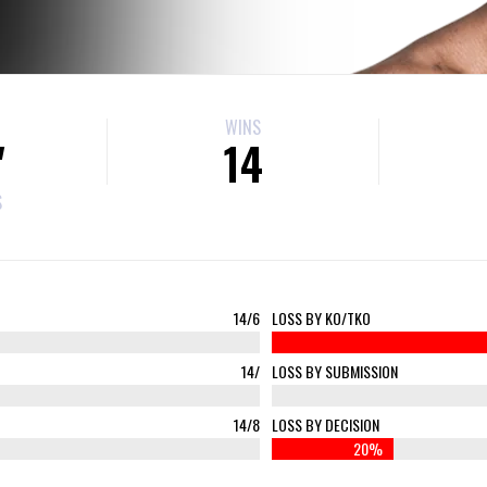
WINS
"
14
S
14/6
LOSS BY KO/TKO
14/
LOSS BY SUBMISSION
0%
14/8
LOSS BY DECISION
20%