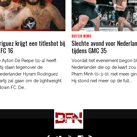
DUTCH NEWS
guez krijgt een titleshot bij
Slechte avond voor Nederla
 FC 16
tijdens GMC 35
 Ayton De Paepe (11-4) heeft
Voordat het evenement begon b
tij staan tegenover de
Nederlander die op de kaart zou
ederlander Hyram Rodriguez
Pham Minh (0-3-0), niet meer gin
artij zal gaan om de lightweight
Hij stond niet meer op de full...
edown FC. De...