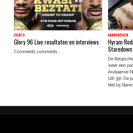
EVENTS
AANKONDIGEN
Glory 96 Live resultaten en interviews
Hyram Rodri
Staredown
Comments comments...
De Belgische
weer een par
Arubaanse-N
(18-39). De p
titel bij Star