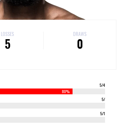
LOSSES
DRAWS
5
0
5/4
80%
5/
5/1