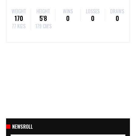
WEIGHT
HEIGHT
WINS
LOSSES
DRAWS
170
5'8
0
0
0
77 KG'S
179 CM'S
NEWSROLL