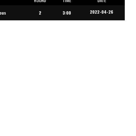
2022-04-26
ous
2
3:00