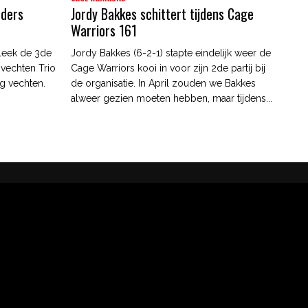
nders
Jordy Bakkes schittert tijdens Cage
Warriors 161
leek de 3de
Jordy Bakkes (6-2-1) stapte eindelijk weer de
 vechten Trio
Cage Warriors kooi in voor zijn 2de partij bij
g vechten.
de organisatie. In April zouden we Bakkes
alweer gezien moeten hebben, maar tijdens...