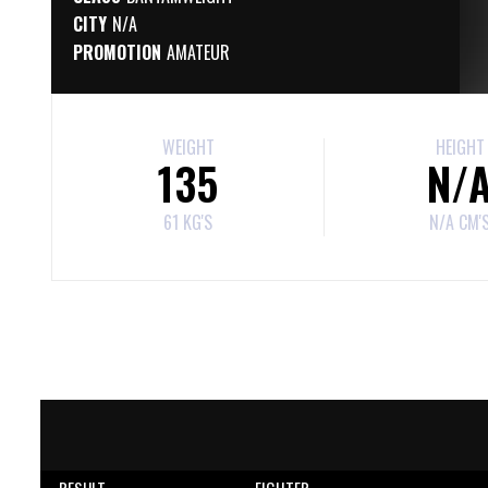
CITY
N/A
PROMOTION
AMATEUR
WEIGHT
HEIGHT
135
N/
61 KG'S
N/A CM'
RESULT
FIGHTER