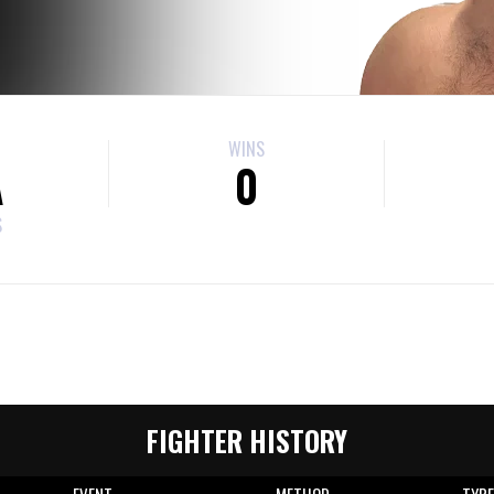
WINS
A
0
S
FIGHTER HISTORY
EVENT
METHOD
TYP