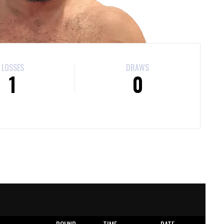
LOSSES
DRAWS
1
0
E
ROUND
TIME
DATE