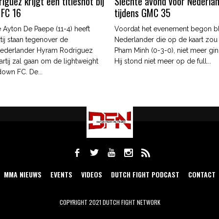
guez krijgt een titleshot bij
Slechte avond voor Nederla
 FC 16
tijdens GMC 35
 Ayton De Paepe (11-4) heeft
Voordat het evenement begon b
tij staan tegenover de
Nederlander die op de kaart zou
ederlander Hyram Rodriguez
Pham Minh (0-3-0), niet meer gin
artij zal gaan om de lightweight
Hij stond niet meer op de full...
edown FC. De...
MMA NIEUWS
EVENTS
VIDEOS
DUTCH FIGHT PODCAST
CONTACT
COPYRIGHT 2021 DUTCH FIGHT NETWORK