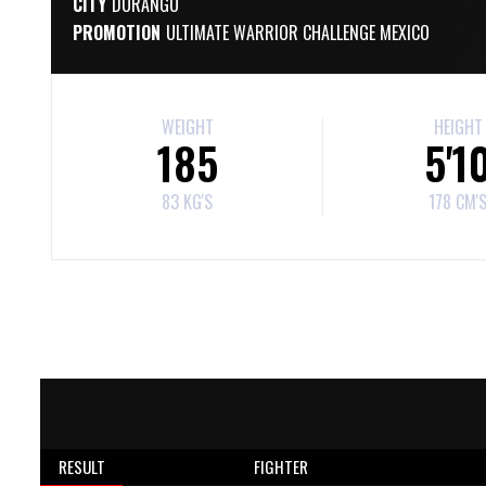
CITY
DURANGO
PROMOTION
ULTIMATE WARRIOR CHALLENGE MEXICO
WEIGHT
HEIGHT
185
5'1
83 KG'S
178 CM'
RESULT
FIGHTER