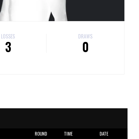
LOSSES
DRAWS
3
0
E
ROUND
TIME
DATE