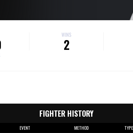
WINS
0
2
S
FIGHTER HISTORY
EVENT
METHOD
TYP