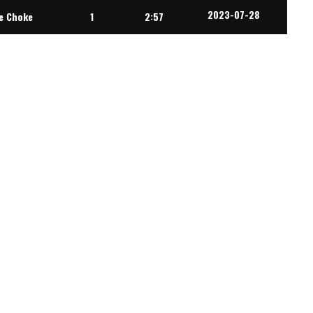
2023-07-28
e Choke
1
2:57