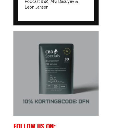
Podcast #40: Alvi Dasuyev &
Leon Jansen
FOLLOW US ON: