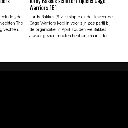
nders
Jordy Bakkes schittert tijdens Cage
Warriors 161
leek de 3de
Jordy Bakkes (6-2-1) stapte eindelijk weer de
 vechten Trio
Cage Warriors kooi in voor zijn 2de partij bij
g vechten.
de organisatie. In April zouden we Bakkes
alweer gezien moeten hebben, maar tijdens...