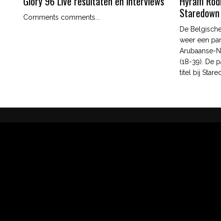
Glory 96 Live resultaten en interviews
Hyram Rodri
Staredown
Comments comments...
De Belgische
weer een par
Arubaanse-N
(18-39). De p
titel bij Star