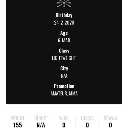
Birthday
24-2-2020
Age
6 JAAR
Class
LIGHTWEIGHT
City
N/A
Promotion
AMATEUR
,
MMA
WEIGHT
HEIGHT
WINS
LOSSES
DRAWS
155
N/A
0
0
0