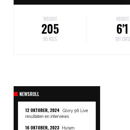
WEIGHT
HEIGHT
205
6'1
95 KG'S
191 CM'
NEWSROLL
12 OKTOBER, 2024
Glory 96 Live
resultaten en interviews
16 OKTOBER, 2023
Hyram