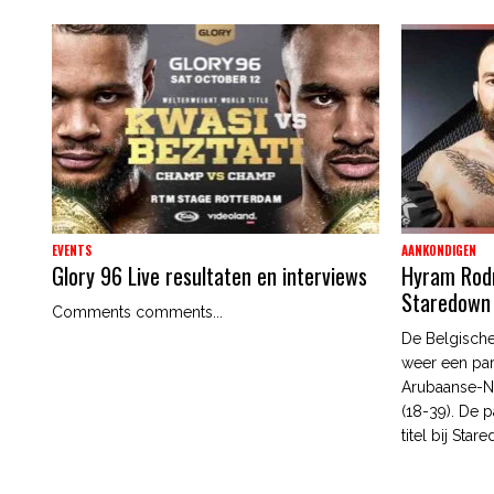
EVENTS
AANKONDIGEN
Glory 96 Live resultaten en interviews
Hyram Rodri
Staredown
Comments comments...
De Belgische
weer een par
Arubaanse-N
(18-39). De p
titel bij Star