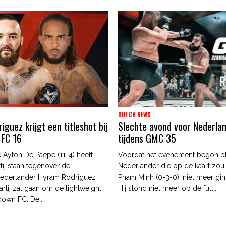
DUTCH NEWS
guez krijgt een titleshot bij
Slechte avond voor Nederla
 FC 16
tijdens GMC 35
 Ayton De Paepe (11-4) heeft
Voordat het evenement begon b
tij staan tegenover de
Nederlander die op de kaart zou
ederlander Hyram Rodriguez
Pham Minh (0-3-0), niet meer gin
artij zal gaan om de lightweight
Hij stond niet meer op de full...
edown FC. De...