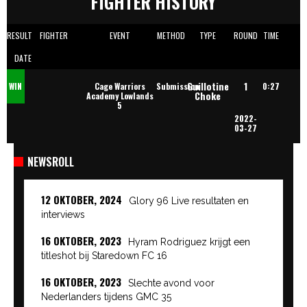
FIGHTER HISTORY
RESULT
FIGHTER
EVENT
METHOD
TYPE
ROUND
TIME
DATE
Guillotine
1
WIN
Cage Warriors
Submission
0:27
Choke
Academy Lowlands
5
2022-
03-27
NEWSROLL
12 OKTOBER, 2024
Glory 96 Live resultaten en
interviews
16 OKTOBER, 2023
Hyram Rodriguez krijgt een
titleshot bij Staredown FC 16
16 OKTOBER, 2023
Slechte avond voor
Nederlanders tijdens GMC 35