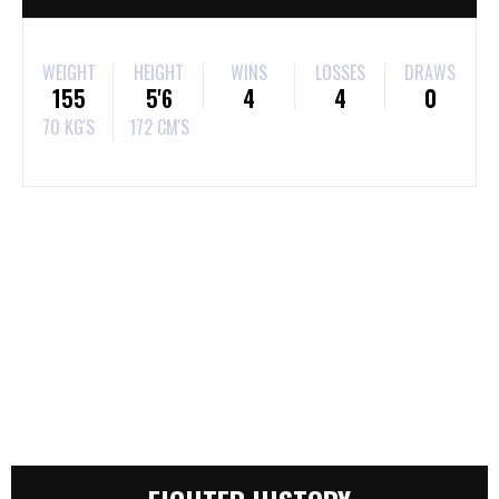
WEIGHT
HEIGHT
WINS
LOSSES
DRAWS
155
5'6
4
4
0
70 KG'S
172 CM'S