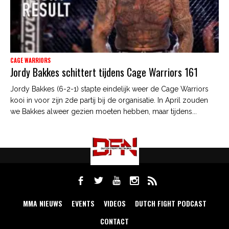
CAGE WARRIORS
Jordy Bakkes schittert tijdens Cage Warriors 161
Jordy Bakkes (6-2-1) stapte eindelijk weer de Cage Warriors
kooi in voor zijn 2de partij bij de organisatie. In April zouden
we Bakkes alweer gezien moeten hebben, maar tijdens...
MMA NIEUWS
EVENTS
VIDEOS
DUTCH FIGHT PODCAST
CONTACT