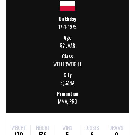
Birthday
17-1-1975
Age
52 JAAR
Class
WELTERWEIGHT
City
ŁĘCZNA
Promotion
MMA
,
PRO
WEIGHT
HEIGHT
WINS
LOSSES
DRAWS
170
5'9
5
8
0