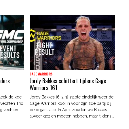
CAGE WARRIORS
nders
Jordy Bakkes schittert tijdens Cage
Warriors 161
leek de 3de
Jordy Bakkes (6-2-1) stapte eindelijk weer de
 vechten Trio
Cage Warriors kooi in voor zijn 2de partij bij
g vechten.
de organisatie. In April zouden we Bakkes
alweer gezien moeten hebben, maar tijdens...