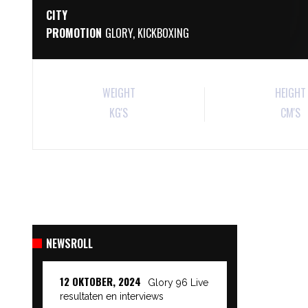
CITY
PROMOTION
GLORY
,
KICKBOXING
WEIGHT
HEIGHT
KG'S
CM'S
NEWSROLL
12 OKTOBER, 2024
Glory 96 Live
resultaten en interviews