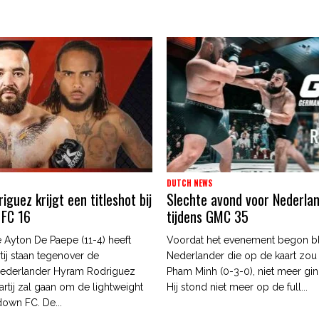
DUTCH NEWS
guez krijgt een titleshot bij
Slechte avond voor Nederla
 FC 16
tijdens GMC 35
 Ayton De Paepe (11-4) heeft
Voordat het evenement begon b
tij staan tegenover de
Nederlander die op de kaart zou
ederlander Hyram Rodriguez
Pham Minh (0-3-0), niet meer gin
artij zal gaan om de lightweight
Hij stond niet meer op de full...
edown FC. De...