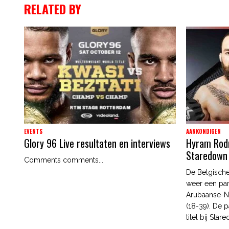
RELATED BY
EVENTS
AANKONDIGEN
Glory 96 Live resultaten en interviews
Hyram Rodri
Staredown
Comments comments...
De Belgische
weer een par
Arubaanse-N
(18-39). De p
titel bij Star