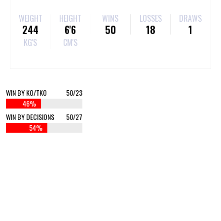
WEIGHT
HEIGHT
WINS
LOSSES
DRAWS
244
6'6
50
18
1
KG'S
CM'S
WIN BY KO/TKO
50/23
46%
WIN BY DECISIONS
50/27
54%