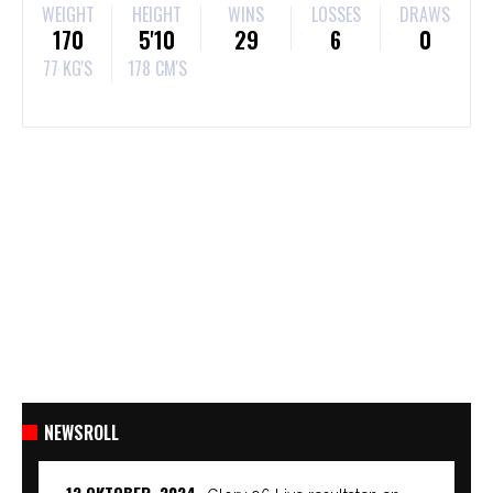
WEIGHT
HEIGHT
WINS
LOSSES
DRAWS
170
5'10
29
6
0
77 KG'S
178 CM'S
NEWSROLL
12 OKTOBER, 2024