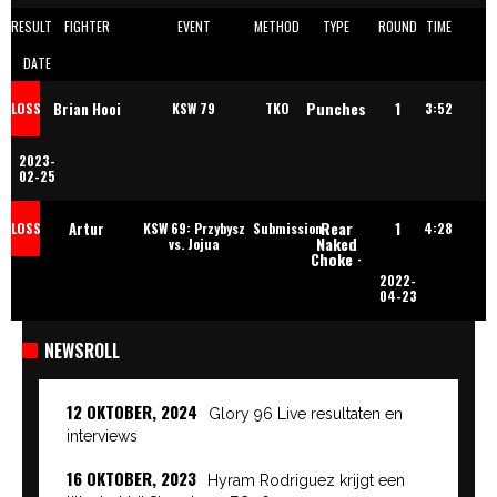
RESULT
FIGHTER
EVENT
METHOD
TYPE
ROUND
TIME
DATE
Punches
1
Brian Hooi
LOSS
KSW 79
TKO
3:52
2023-
02-25
Rear
1
Artur
LOSS
KSW 69: Przybysz
Submission
4:28
Naked
vs. Jojua
Choke ·
2022-
Szczepaniak
04-23
NEWSROLL
12 OKTOBER, 2024
Glory 96 Live resultaten en
interviews
16 OKTOBER, 2023
Hyram Rodriguez krijgt een