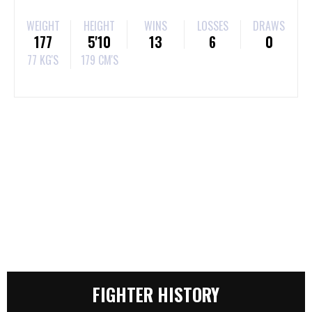
WEIGHT
HEIGHT
WINS
LOSSES
DRAWS
177
5'10
13
6
0
77 KG'S
179 CM'S
FIGHTER HISTORY