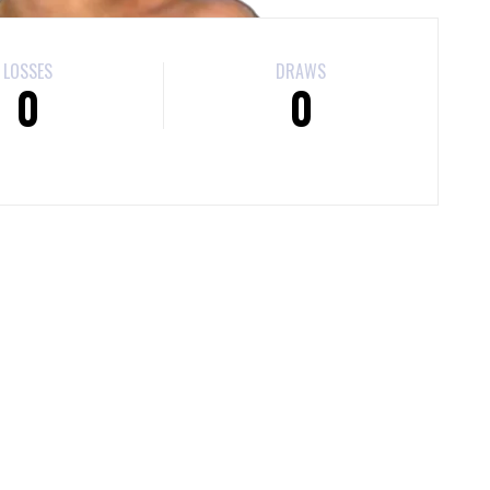
LOSSES
DRAWS
0
0