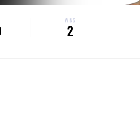
WINS
0
2
S