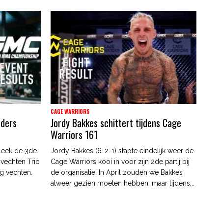
CAGE WARRIORS
nders
Jordy Bakkes schittert tijdens Cage
Warriors 161
leek de 3de
Jordy Bakkes (6-2-1) stapte eindelijk weer de
 vechten Trio
Cage Warriors kooi in voor zijn 2de partij bij
g vechten.
de organisatie. In April zouden we Bakkes
alweer gezien moeten hebben, maar tijdens...