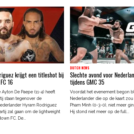
DUTCH NEWS
guez krijgt een titleshot bij
Slechte avond voor Nederla
 FC 16
tijdens GMC 35
 Ayton De Paepe (11-4) heeft
Voordat het evenement begon b
tij staan tegenover de
Nederlander die op de kaart zou
ederlander Hyram Rodriguez
Pham Minh (0-3-0), niet meer gin
artij zal gaan om de lightweight
Hij stond niet meer op de full...
edown FC. De...