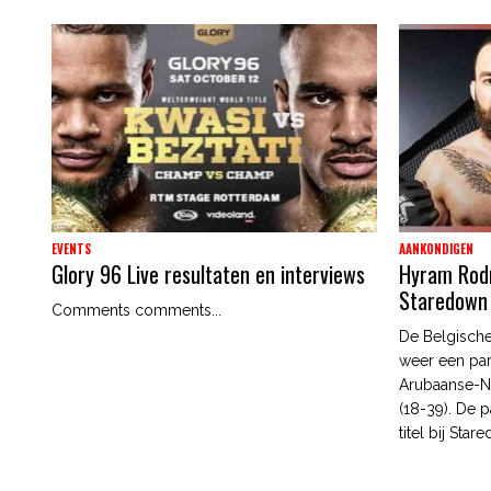
EVENTS
AANKONDIGEN
Glory 96 Live resultaten en interviews
Hyram Rodri
Staredown
Comments comments...
De Belgische
weer een par
Arubaanse-N
(18-39). De p
titel bij Star