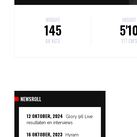
WEIGHT
HEIGHT
145
5'1
66 KG'S
177 CM'
NEWSROLL
12 OKTOBER, 2024
Glory 96 Live
resultaten en interviews
16 OKTOBER, 2023
Hyram