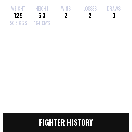
WEIGHT
HEIGHT
WINS
LOSSES
DRAWS
125
5'3
2
2
0
56,5 KG'S
164 CM'S
FIGHTER HISTORY