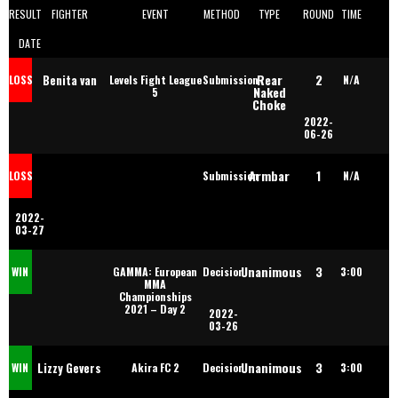
RESULT
FIGHTER
EVENT
METHOD
TYPE
ROUND
TIME
DATE
Rear
2
Benita van
LOSS
Levels Fight League
Submission
N/A
Naked
5
Choke
2022-
Rooij
06-26
Armbar
1
LOSS
Submission
N/A
2022-
03-27
Unanimous
3
WIN
GAMMA: European
Decision
3:00
MMA
Championships
2021 – Day 2
2022-
03-26
Unanimous
3
Lizzy Gevers
WIN
Akira FC 2
Decision
3:00