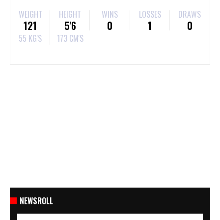
WEIGHT
HEIGHT
WINS
LOSSES
DRAWS
121
5'6
0
1
0
55 KG'S
173 CM'S
NEWSROLL