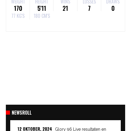
WEIGHT
HEIGHT
WINS
LOSSES
DRAWS
170
5'11
21
7
0
77 KG'S
180 CM'S
NEWSROLL
12 OKTOBER, 2024
Glory 96 Live resultaten en