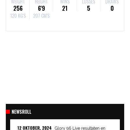
WEIGHT
HEIGHT
WINS
LOSSES
DRAWS
256
6'9
21
5
0
120 KG'S
207 CM'S
NEWSROLL
12 OKTOBER, 2024
Glory 96 Live resultaten en