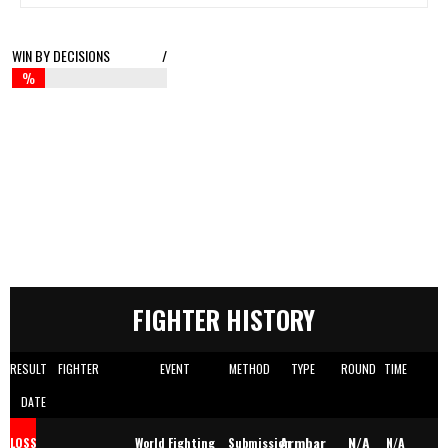
WIN BY DECISIONS
/
%
FIGHTER HISTORY
RESULT
FIGHTER
EVENT
METHOD
TYPE
ROUND
TIME
DATE
Armbar
N/A
LOSS
World Fighting
Submission
N/A