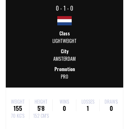
0 - 1 - 0
Class
LIGHTWEIGHT
City
AMSTERDAM
Promotion
PRO
WEIGHT
HEIGHT
WINS
LOSSES
DRAWS
155
5'8
0
1
0
70 KG'S
152 CM'S