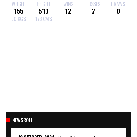
WEIGHT
HEIGHT
WINS
LOSSES
DRAWS
155
5'10
12
2
0
70 KG'S
178 CM'S
NEWSROLL
12 OKTOBER, 2024