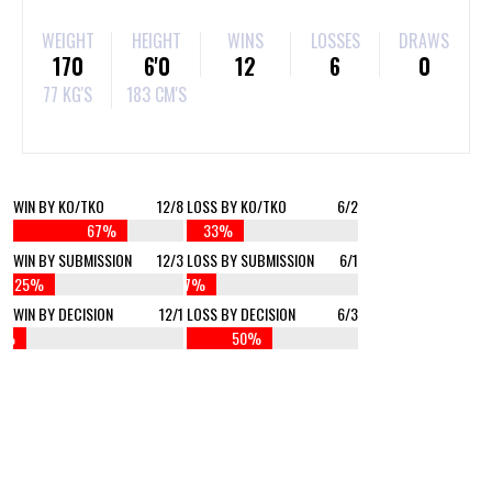
WEIGHT
HEIGHT
WINS
LOSSES
DRAWS
170
6'0
12
6
0
77 KG'S
183 CM'S
WIN BY KO/TKO
12/8
LOSS BY KO/TKO
6/2
67%
33%
WIN BY SUBMISSION
12/3
LOSS BY SUBMISSION
6/1
25%
17%
WIN BY DECISION
12/1
LOSS BY DECISION
6/3
8%
50%