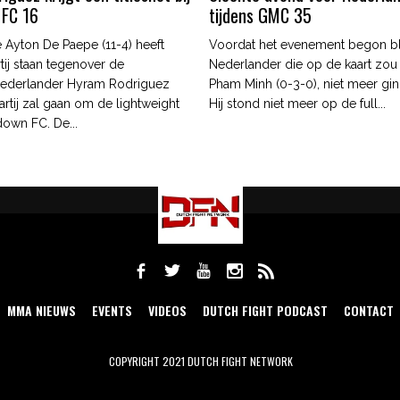
 FC 16
tijdens GMC 35
 Ayton De Paepe (11-4) heeft
Voordat het evenement begon b
tij staan tegenover de
Nederlander die op de kaart zou
ederlander Hyram Rodriguez
Pham Minh (0-3-0), niet meer gin
artij zal gaan om de lightweight
Hij stond niet meer op de full...
edown FC. De...
MMA NIEUWS
EVENTS
VIDEOS
DUTCH FIGHT PODCAST
CONTACT
COPYRIGHT 2021 DUTCH FIGHT NETWORK