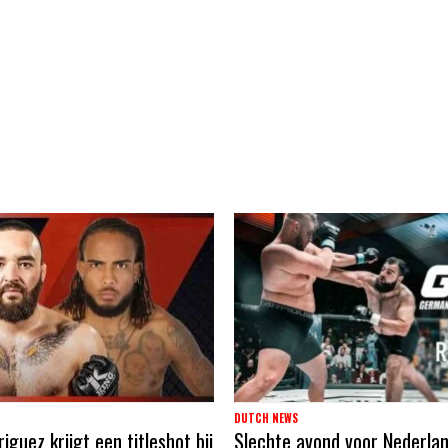
DUTCH NEWS
guez krijgt een titleshot bij
Slechte avond voor Nederla