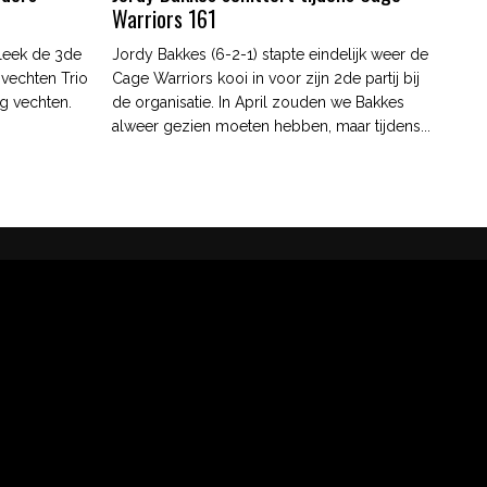
Warriors 161
leek de 3de
Jordy Bakkes (6-2-1) stapte eindelijk weer de
 vechten Trio
Cage Warriors kooi in voor zijn 2de partij bij
g vechten.
de organisatie. In April zouden we Bakkes
alweer gezien moeten hebben, maar tijdens...