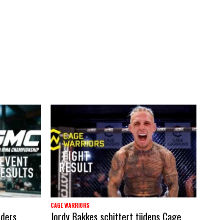
CAGE WARRIORS
nders
Jordy Bakkes schittert tijdens Cage