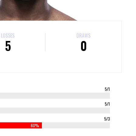
LOSSES
DRAWS
5
0
5/1
5/1
5/3
60%