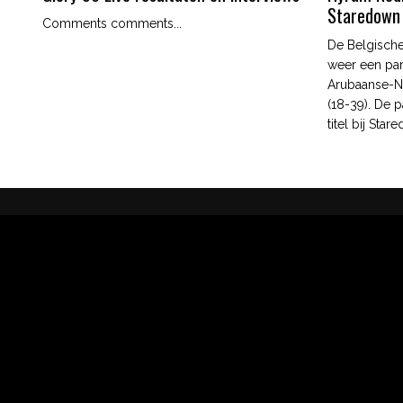
Staredown
Comments comments...
De Belgische
weer een par
Arubaanse-N
(18-39). De p
titel bij Star