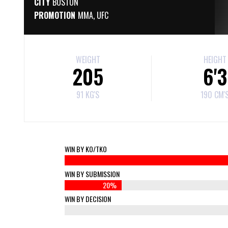
CITY
BOSTON
PROMOTION
MMA
,
UFC
WEIGHT
HEIGHT
205
6'3
91 KG'S
190 CM'
WIN BY KO/TKO
WIN BY SUBMISSION
20%
WIN BY DECISION
0%