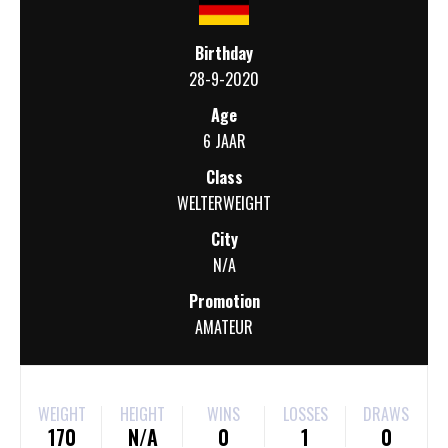
Birthday
28-9-2020
Age
6 JAAR
Class
WELTERWEIGHT
City
N/A
Promotion
AMATEUR
WEIGHT
HEIGHT
WINS
LOSSES
DRAWS
170
N/A
0
1
0