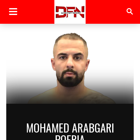
MOHAMED ARABGARI
POERIA