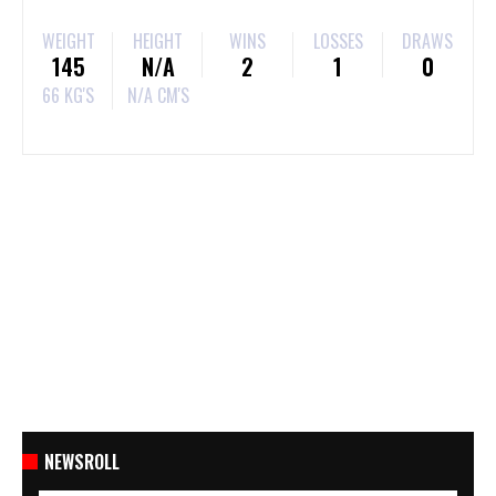
WEIGHT
HEIGHT
WINS
LOSSES
DRAWS
145
N/A
2
1
0
66 KG'S
N/A CM'S
NEWSROLL