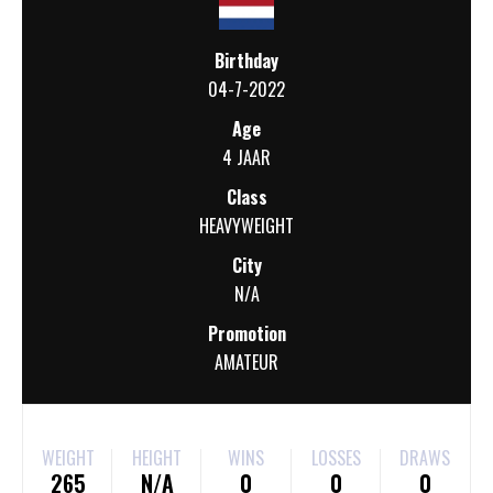
Birthday
04-7-2022
Age
4 JAAR
Class
HEAVYWEIGHT
City
N/A
Promotion
AMATEUR
WEIGHT
HEIGHT
WINS
LOSSES
DRAWS
265
N/A
0
0
0