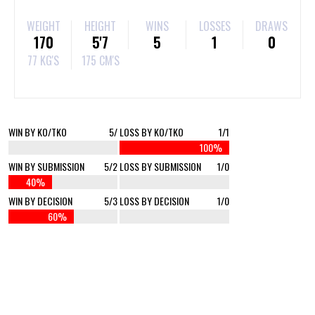
WEIGHT
HEIGHT
WINS
LOSSES
DRAWS
170
5'7
5
1
0
77 KG'S
175 CM'S
WIN BY KO/TKO
5/
LOSS BY KO/TKO
1/1
%
100%
WIN BY SUBMISSION
5/2
LOSS BY SUBMISSION
1/0
40%
0%
WIN BY DECISION
5/3
LOSS BY DECISION
1/0
60%
0%