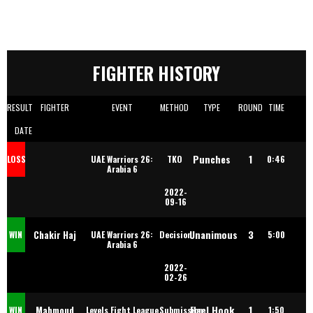
FIGHTER HISTORY
RESULT
FIGHTER
EVENT
METHOD
TYPE
ROUND
TIME
DATE
Punches
1
LOSS
UAE Warriors 26:
TKO
0:46
Arabia 6
2022-
09-16
Unanimous
3
Chakir Haj
WIN
UAE Warriors 26:
Decision
5:00
Arabia 6
2022-
Haddou
02-26
Heel Hook
1
Mahmoud
WIN
Levels Fight League
Submission
1:50