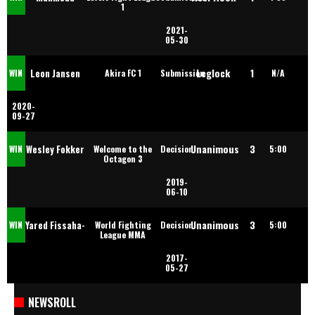
1
2021-
Hashad
05-30
Leglock
1
Leon Jansen
WIN
Akira FC 1
Submission
N/A
2020-
09-27
Unanimous
3
Wesley Fokker
WIN
Welcome to the
Decision
5:00
Octagon 3
2019-
06-10
Unanimous
3
Yared Fissaha-
WIN
World Fighting
Decision
5:00
League MMA
2017-
Tsion
05-27
NEWSROLL