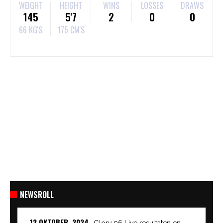
WEIGHT
HEIGHT
WINS
LOSSES
DRAWS
145
5'7
2
0
0
66 KG'S
175 CM'S
NEWSROLL
12 OKTOBER, 2024
Glory 96 Live resultaten en