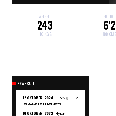
WEIGHT
HEIGHT
243
6'2
110 KG'S
188 CM'
NEWSROLL
12 OKTOBER, 2024
Glory 96 Live
resultaten en interviews
16 OKTOBER, 2023
Hyram