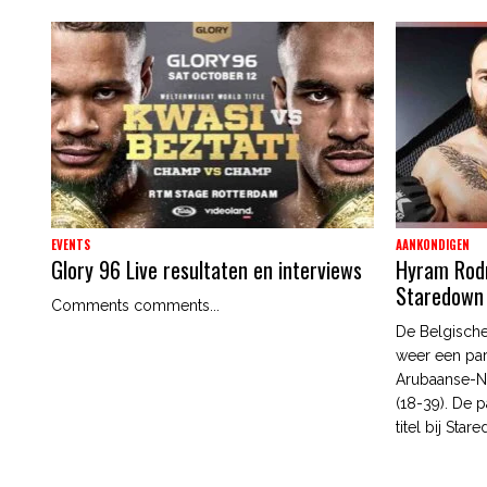
EVENTS
AANKONDIGEN
Glory 96 Live resultaten en interviews
Hyram Rodri
Staredown
Comments comments...
De Belgische
weer een par
Arubaanse-N
(18-39). De p
titel bij Star