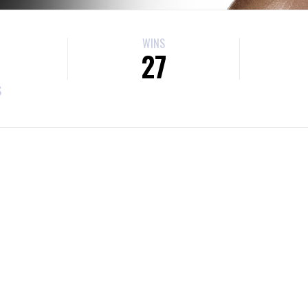
WINS
27
S