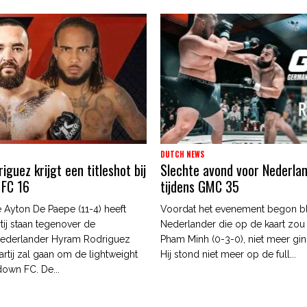
DUTCH NEWS
guez krijgt een titleshot bij
Slechte avond voor Nederla
 FC 16
tijdens GMC 35
 Ayton De Paepe (11-4) heeft
Voordat het evenement begon b
tij staan tegenover de
Nederlander die op de kaart zou
ederlander Hyram Rodriguez
Pham Minh (0-3-0), niet meer gin
artij zal gaan om de lightweight
Hij stond niet meer op de full...
edown FC. De...