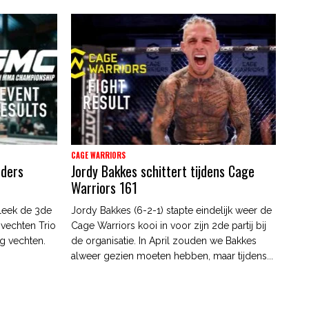
CAGE WARRIORS
nders
Jordy Bakkes schittert tijdens Cage
Warriors 161
leek de 3de
Jordy Bakkes (6-2-1) stapte eindelijk weer de
 vechten Trio
Cage Warriors kooi in voor zijn 2de partij bij
g vechten.
de organisatie. In April zouden we Bakkes
alweer gezien moeten hebben, maar tijdens...