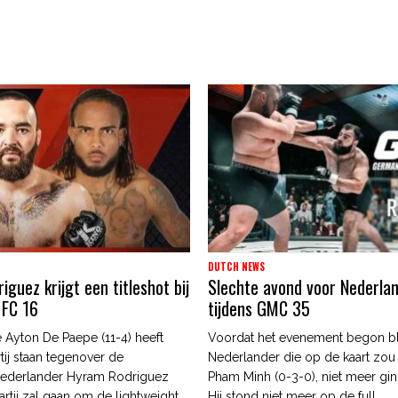
DUTCH NEWS
guez krijgt een titleshot bij
Slechte avond voor Nederla
 FC 16
tijdens GMC 35
 Ayton De Paepe (11-4) heeft
Voordat het evenement begon b
tij staan tegenover de
Nederlander die op de kaart zou
ederlander Hyram Rodriguez
Pham Minh (0-3-0), niet meer gin
artij zal gaan om de lightweight
Hij stond niet meer op de full...