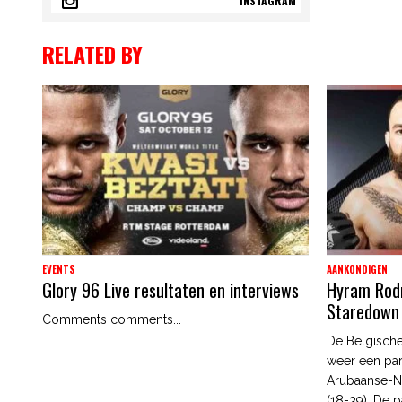
INSTAGRAM
RELATED BY
EVENTS
AANKONDIGEN
Glory 96 Live resultaten en interviews
Hyram Rodri
Staredown
Comments comments...
De Belgische
weer een par
Arubaanse-N
(18-39). De p