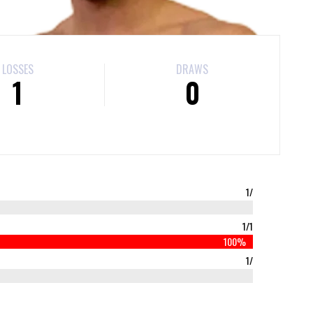
LOSSES
DRAWS
1
0
1/
1/1
100%
1/