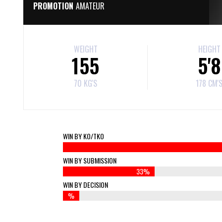
PROMOTION
AMATEUR
WEIGHT
HEIGHT
155
5'8
70 KG'S
178 CM'
WIN BY KO/TKO
WIN BY SUBMISSION
33%
WIN BY DECISION
%