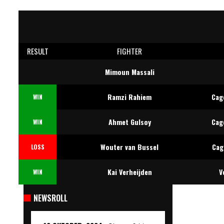
RESULT
FIGHTER
Mimoun Massali
Ramzi Rahiem
Cag
WIN
Ahmet Gulsoy
Cag
WIN
Wouter van Bussel
Cag
LOSS
Kai Verheijden
V
WIN
NEWSROLL