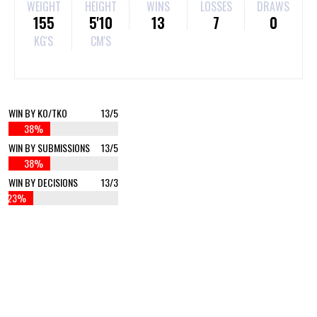
WEIGHT
HEIGHT
WINS
LOSSES
DRAWS
155
5'10
13
7
0
KG'S
CM'S
WIN BY KO/TKO
13/5
38%
WIN BY SUBMISSIONS
13/5
38%
WIN BY DECISIONS
13/3
23%