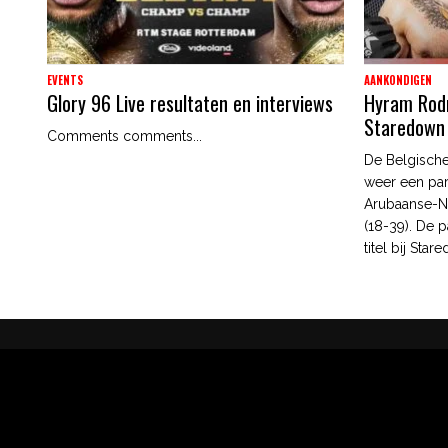
EVENTS
AANKONDIGEN
Glory 96 Live resultaten en interviews
Hyram Rodri
Staredown
Comments comments...
De Belgische
weer een par
Arubaanse-N
(18-39). De p
titel bij Star