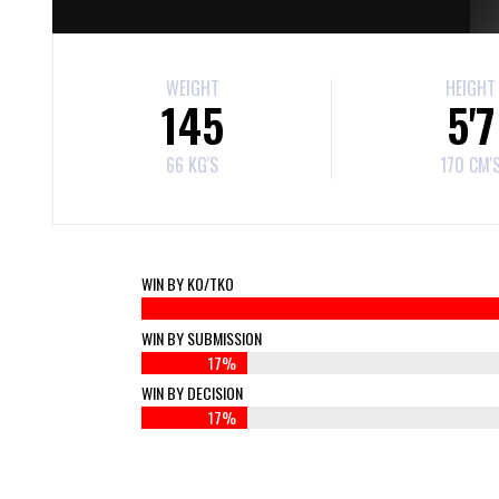
WEIGHT
HEIGHT
145
5'7
66 KG'S
170 CM'
WIN BY KO/TKO
WIN BY SUBMISSION
17%
WIN BY DECISION
17%