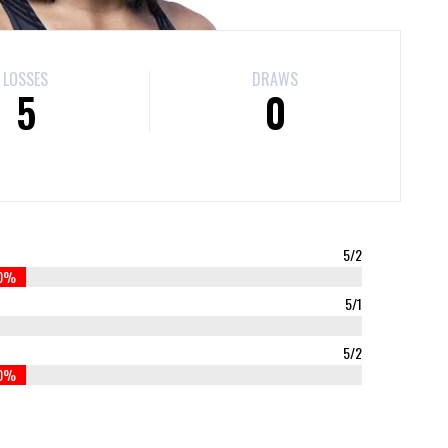
LOSSES
DRAWS
5
0
5/2
0%
5/1
5/2
0%