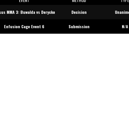
sus MMA 3: Buwalda vs Derycke
Decision
Unanim
Enfusion Cage Event 6
Submission
N/A