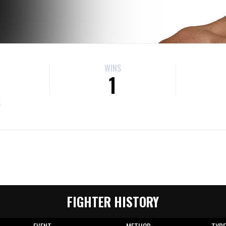
WINS
1
S
FIGHTER HISTORY
EVENT
METHOD
TYP