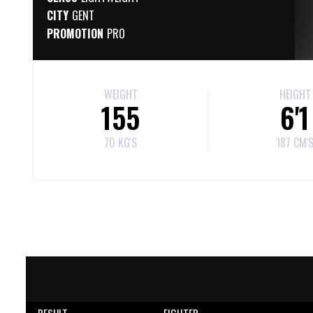
CITY
GENT
PROMOTION
PRO
WEIGHT
HEIGHT
155
6'1
70 KG'S
187 CM'
RESULT
FIGHTER