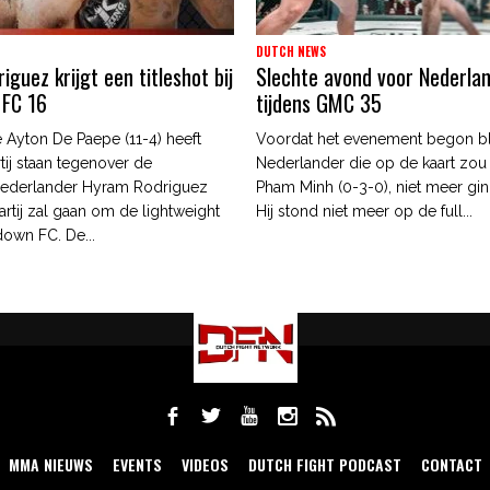
DUTCH NEWS
guez krijgt een titleshot bij
Slechte avond voor Nederla
 FC 16
tijdens GMC 35
 Ayton De Paepe (11-4) heeft
Voordat het evenement begon b
tij staan tegenover de
Nederlander die op de kaart zou
ederlander Hyram Rodriguez
Pham Minh (0-3-0), niet meer gin
artij zal gaan om de lightweight
Hij stond niet meer op de full...
edown FC. De...
MMA NIEUWS
EVENTS
VIDEOS
DUTCH FIGHT PODCAST
CONTACT