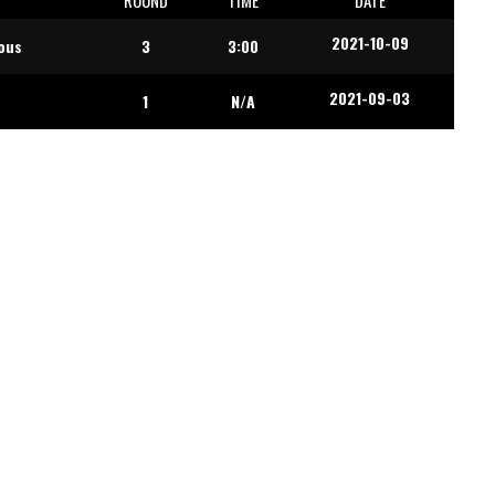
2021-10-09
ous
3
3:00
2021-09-03
1
N/A