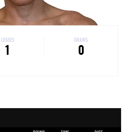
LOSSES
DRAWS
1
0
E
ROUND
TIME
DATE