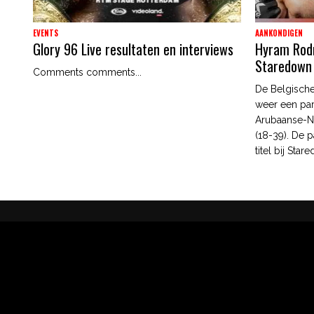
EVENTS
AANKONDIGEN
Glory 96 Live resultaten en interviews
Hyram Rodri
Staredown
Comments comments...
De Belgische
weer een par
Arubaanse-N
(18-39). De p
titel bij Star