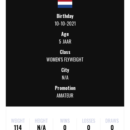
Birthday
10-10-2021
Age
5 JAAR
Class
WOMEN'S FLYWEIGHT
City
N/A
Promotion
AMATEUR
WEIGHT
HEIGHT
WINS
LOSSES
DRAWS
114
N/A
0
0
0