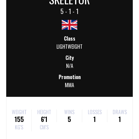
5 - 1 - 1
Class
LIGHTWEIGHT
City
N/A
Promotion
MMA
WEIGHT
HEIGHT
WINS
LOSSES
DRAWS
155
6'1
5
1
1
KG'S
CM'S