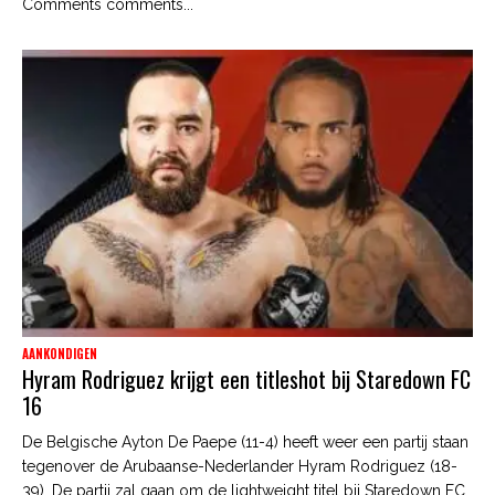
Comments comments...
AANKONDIGEN
Hyram Rodriguez krijgt een titleshot bij Staredown FC
16
De Belgische Ayton De Paepe (11-4) heeft weer een partij staan
tegenover de Arubaanse-Nederlander Hyram Rodriguez (18-
39). De partij zal gaan om de lightweight titel bij Staredown FC.