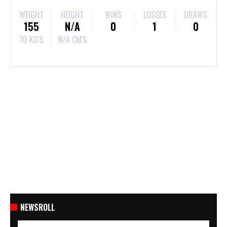
WEIGHT
HEIGHT
WINS
LOSSES
DRAWS
155
N/A
0
1
0
70 KG'S
N/A CM'S
NEWSROLL