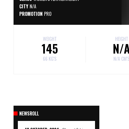
CITY
N/A
PROMOTION
PRO
WEIGHT
HEIGHT
145
N/
66 KG'S
N/A CM'
NEWSROLL