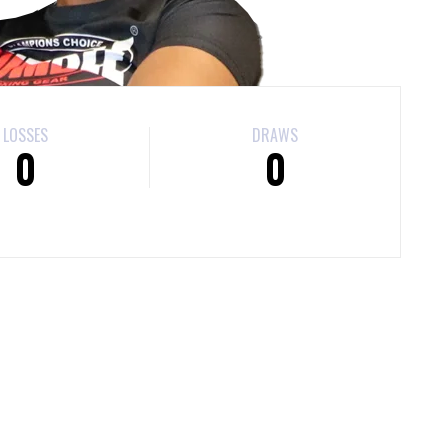
LOSSES
DRAWS
0
0