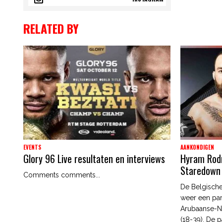
RELATED BY
EVENTS
AANKONDIGEN
Glory 96 Live resultaten en interviews
Hyram Rodri
Staredown
Comments comments...
De Belgische
weer een par
Arubaanse-N
(18-39). De p