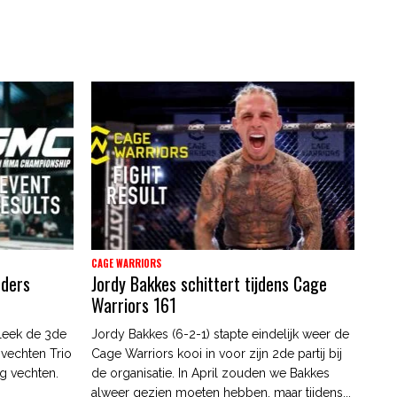
CAGE WARRIORS
nders
Jordy Bakkes schittert tijdens Cage
Warriors 161
leek de 3de
Jordy Bakkes (6-2-1) stapte eindelijk weer de
 vechten Trio
Cage Warriors kooi in voor zijn 2de partij bij
g vechten.
de organisatie. In April zouden we Bakkes
alweer gezien moeten hebben, maar tijdens...