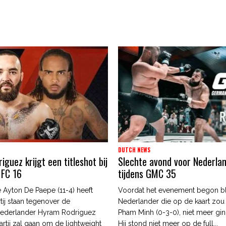
DUTCH NEWS
guez krijgt een titleshot bij
Slechte avond voor Nederla
 FC 16
tijdens GMC 35
 Ayton De Paepe (11-4) heeft
Voordat het evenement begon b
tij staan tegenover de
Nederlander die op de kaart zou
ederlander Hyram Rodriguez
Pham Minh (0-3-0), niet meer gin
artij zal gaan om de lightweight
Hij stond niet meer op de full...