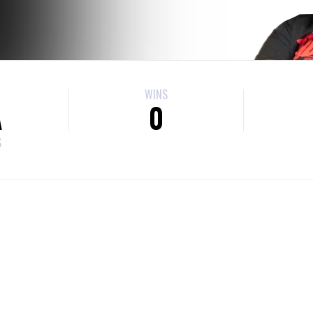
WINS
A
0
S